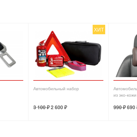
ХИТ
Автомобильный набор
Автомобил
из эко-кожи
3 100
₽
2 600
₽
990
₽
690