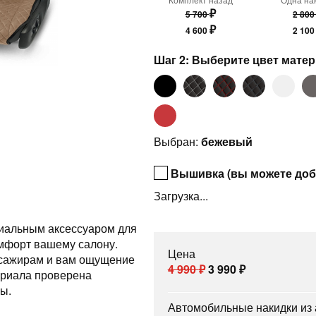
₽
5 700
2 80
₽
4 600
2 10
Шаг 2: Выберите цвет мате
Выбран:
бежевый
Вышивка (вы можете доб
Загрузка...
миальным аксессуаром для
омфорт вашему салону.
Цена
ссажирам и вам ощущение
4 990
₽
3 990
₽
ериала проверена
ы.
Автомобильные накидки из а