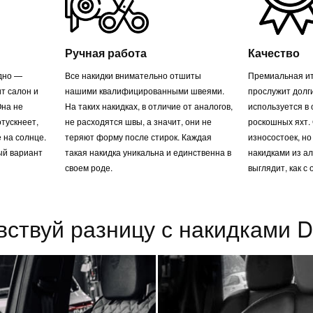
Ручная работа
Качество
одно —
Все накидки внимательно отшиты
Премиальная ит
т салон и
нашими квалифицированными швеями.
прослужит долг
Она не
На таких накидках, в отличие от аналогов,
используется в
отускнеет,
не расходятся швы, а значит, они не
роскошных яхт. 
 на солнце.
теряют форму после стирок. Каждая
износостоек, но
ый вариант
такая накидка уникальна и единственна в
накидками из а
своем роде.
выглядит, как с 
вствуй разницу с накидками Du