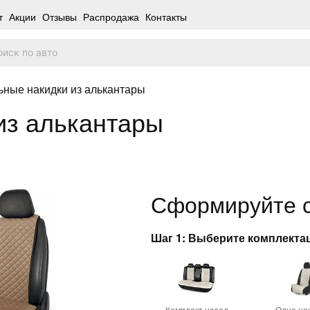
т
Акции
Отзывы
Распродажа
Контакты
ьные накидки из алькантары
из алькантары
Сформируйте с
Шаг 1: Выберите комплект
Комплект назад
Одна на