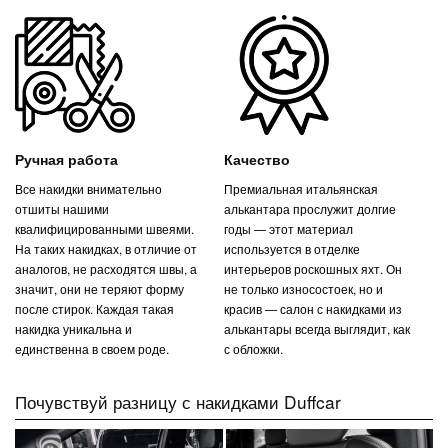
Ручная работа
Качество
Все накидки внимательно
Премиальная итальянская
отшиты нашими
алькантара прослужит долгие
квалифицированными швеями.
годы — этот материал
На таких накидках, в отличие от
используется в отделке
аналогов, не расходятся швы, а
интерьеров роскошных яхт. Он
значит, они не теряют форму
не только износостоек, но и
после стирок. Каждая такая
красив — салон с накидками из
накидка уникальна и
алькантары всегда выглядит, как
единственна в своем роде.
с обложки.
Почувствуй разницу с накидками Duffcar