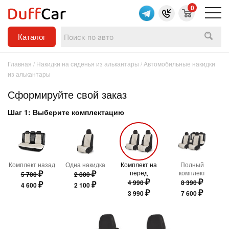
0
Каталог
Главная
/
Накидки на сиденья из алькантары
/ Автомобильные накидки
из алькантары
Сформируйте свой заказ
Шаг 1: Выберите комплектацию
Комплект назад
Одна накидка
Комплект на
Полный
₽
₽
перед
комплект
5 700
2 800
₽
₽
4 990
8 390
₽
₽
4 600
2 100
₽
₽
3 990
7 600