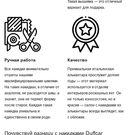
Такая вышивка — это отличный
вариант для подарка.
Ручная работа
Качество
Все накидки внимательно
Премиальная итальянская
отшиты нашими
алькантара прослужит долгие
квалифицированными швеями.
годы — этот материал
На таких накидках, в отличие от
используется в отделке
аналогов, не расходятся швы, а
интерьеров роскошных яхт. Он
значит, они не теряют форму
не только износостоек, но и
после стирок. Каждая такая
красив — салон с накидками из
накидка уникальна и
алькантары всегда выглядит, как
единственна в своем роде.
с обложки.
Почувствуй разницу с накидками Duffcar