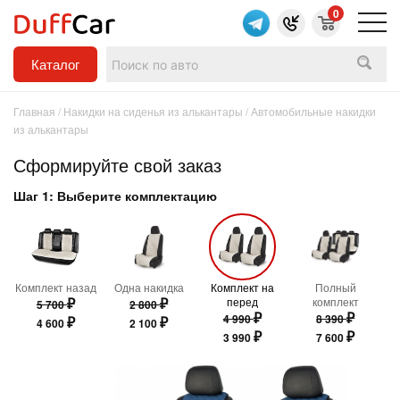
0
Каталог
Главная
/
Накидки на сиденья из алькантары
/ Автомобильные накидки
из алькантары
Сформируйте свой заказ
Шаг 1: Выберите комплектацию
Комплект назад
Одна накидка
Комплект на
Полный
₽
₽
перед
комплект
5 700
2 800
₽
₽
4 990
8 390
₽
₽
4 600
2 100
₽
₽
3 990
7 600