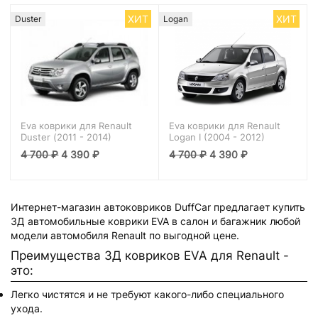
ХИТ
ХИТ
Duster
Logan
Eva коврики для Renault
Eva коврики для Renault
Duster (2011 - 2014)
Logan I (2004 - 2012)
4 700
₽
4 390
₽
4 700
₽
4 390
₽
Интернет-магазин автоковриков DuffCar предлагает купить
3Д автомобильные коврики EVA в салон и багажник любой
модели автомобиля Renault по выгодной цене.
Преимущества 3Д ковриков EVA для Renault -
это:
Легко чистятся и не требуют какого-либо специального
ухода.