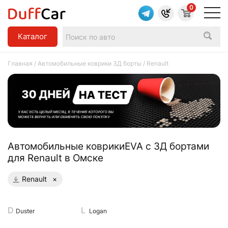
0
Каталог
Главная
/
Автомобильные коврики 3Д борты
/ Renault
Aвтомобильные коврикиEVA с 3Д бортами
для Renault в Омске
Renault
×
Duster
Logan