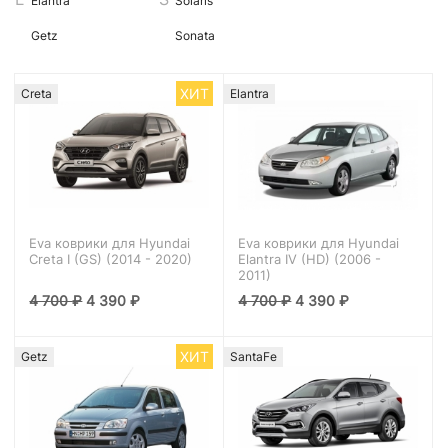
Elantra
Solaris
Getz
Sonata
ХИТ
Creta
Elantra
Eva коврики для Hyundai
Eva коврики для Hyundai
Creta I (GS) (2014 - 2020)
Elantra IV (HD) (2006 -
2011)
4 700
₽
4 390
₽
4 700
₽
4 390
₽
ХИТ
Getz
SantaFe