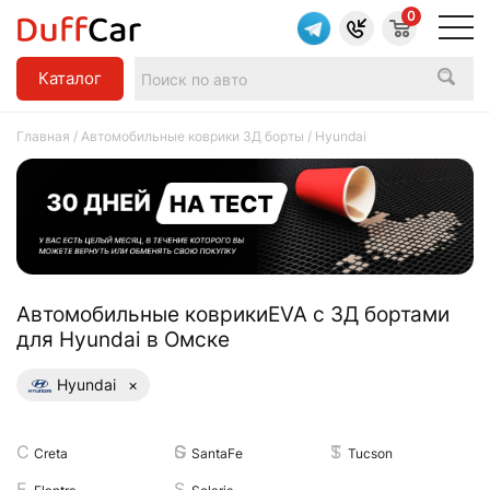
0
Каталог
Главная
/
Автомобильные коврики 3Д борты
/ Hyundai
Aвтомобильные коврикиEVA с 3Д бортами
для Hyundai в Омске
Hyundai
×
Creta
SantaFe
Tucson