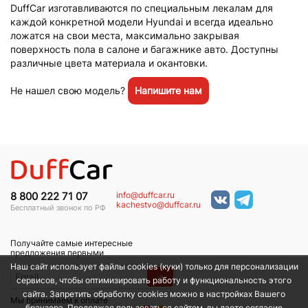
DuffCar изготавливаются по специальным лекалам для
каждой конкретной модели Hyundai и всегда идеально
ложатся на свои места, максимально закрывая
поверхность пола в салоне и багажнике авто. Доступны
различные цвета материала и окантовки.
Не нашел свою модель?
Напишите нам
info@duffcar.ru
8 800 222 71 07
kachestvo@duffcar.ru
Бесплатный звонок по РФ
Получайте самые интересные
предложения первыми
Наш сайт использует файлы cookies (куки) только для персонализации
→
сервисов, чтобы оптимизировать работу и функциональность этого
сайта. Запретить обработку cookies можно в настройках Вашего
Мы принимаем к оплате
браузера. Продолжая пользоваться сайтом, вы даете согласие