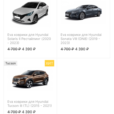
Eva коврики для Hyundai
Eva коврики для Hyundai
Solaris II Рестайлинг (2020
Sonata VIII (DN8) (2019 -
- 2023)
2023)
4 700
₽
4 390
₽
4 700
₽
4 390
₽
ХИТ
Tucson
Eva коврики для Hyundai
Tucson III (TL) (2015 - 2021)
4 700
₽
4 390
₽