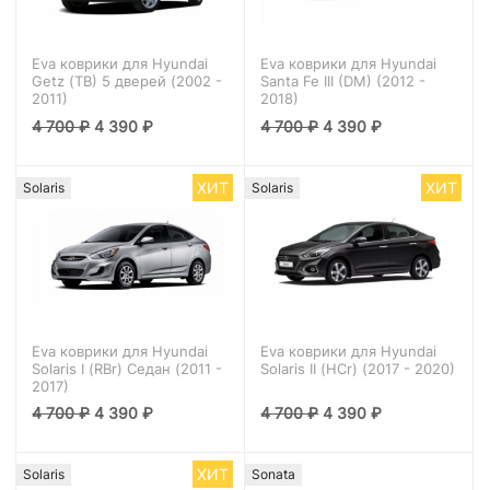
Eva коврики для Hyundai
Eva коврики для Hyundai
Getz (TB) 5 дверей (2002 -
Santa Fe III (DM) (2012 -
2011)
2018)
4 700
₽
4 390
₽
4 700
₽
4 390
₽
ХИТ
ХИТ
Solaris
Solaris
Eva коврики для Hyundai
Eva коврики для Hyundai
Solaris I (RBr) Седан (2011 -
Solaris II (HCr) (2017 - 2020)
2017)
4 700
₽
4 390
₽
4 700
₽
4 390
₽
ХИТ
Solaris
Sonata